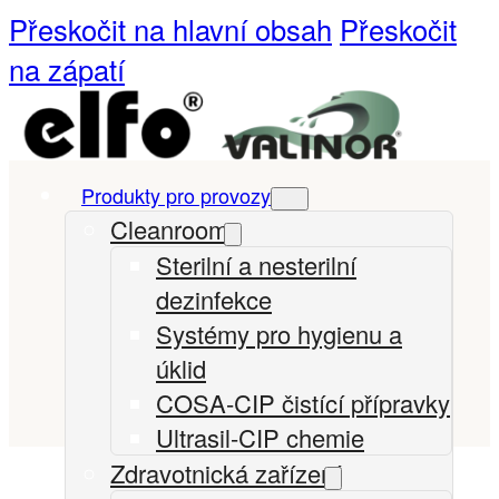
Přeskočit na hlavní obsah
Přeskočit
na zápatí
Produkty pro provozy
Cleanrooms
Sterilní a nesterilní
dezinfekce
Systémy pro hygienu a
úklid
COSA-CIP čistící přípravky
Ultrasil-CIP chemie
Zdravotnická zařízení