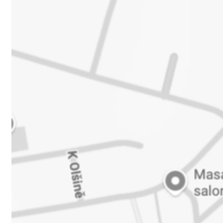
Jméno a příjmení
Tel. číslo
E-mail
Předmět dotazu
Text zprávy
Google reCaptcha: Neplatný klí