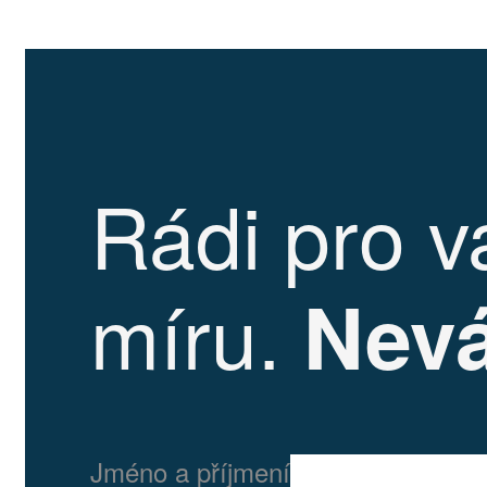
že dávkují správnou koncentraci
a fungují spolehlivě – což zákazníkům