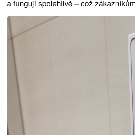
V rámci komplexního systému hygieny
a technické doplňky, které zajišťují př
a dezinfekčních prostředků.
Patří sem směšovače, dávkovače, pump