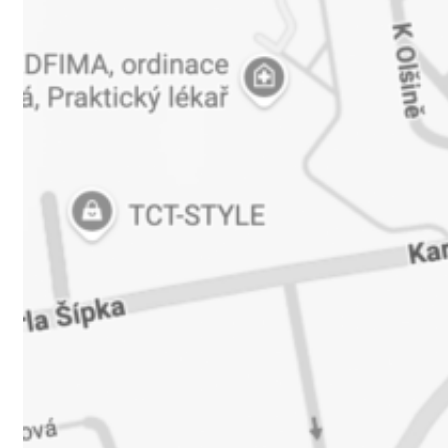
Odeslat zprávu
Odesláním formuláře souhlasíte