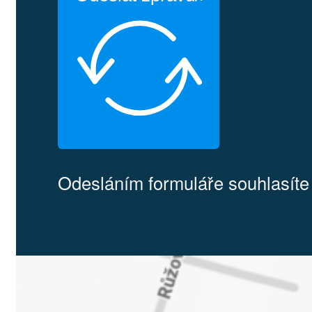
Rádi pro v
míru.
Nevá