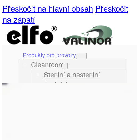
Přeskočit na hlavní obsah
Přeskočit
na zápatí
Produkty pro provozy
Cleanrooms
Sterilní a nesterilní
dezinfekce
Systémy pro hygienu a
úklid
COSA-CIP čistící přípravky
Ultrasil-CIP chemie
Zdravotnická zařízení