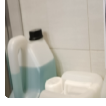
aby podporovaly správné pracovní p
Tyto produkty jsou úzce propojené s 
minimalizují plýtvání
a zajišťují konzistentní výsledky čištěn
Dodáváme je jako součást kompletního
hygieny ve zdravotnictví, laboratořích
s přísnými nároky na čistotu.
Navíc všechny naše směšovací zařízen