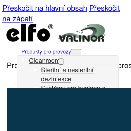
Přeskočit na hlavní obsah
Přeskočit
na zápatí
Produkty pro provozy
Cleanrooms
Pro přístup na klientský portál se pro
Sterilní a nesterilní
dezinfekce
Systémy pro hygienu a
úklid
COSA-CIP čistící přípravky
Ultrasil-CIP chemie
Zdravotnická zařízení