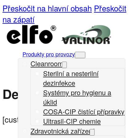
Přeskočit na hlavní obsah
Přeskočit
na zápatí
Produkty pro provozy
Cleanrooms
Sterilní a nesterilní
dezinfekce
Detail účtu
Systémy pro hygienu a
úklid
COSA-CIP čistící přípravky
[customer-area-account /]
Ultrasil-CIP chemie
Zdravotnická zařízení