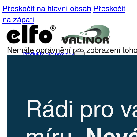
Přeskočit na hlavní obsah
Přeskočit
na zápatí
Nemáte oprávnění pro zobrazení toho
Produkty pro provozy
Cleanrooms
Sterilní a nesterilní
dezinfekce
Systémy pro hygienu a
Rádi pro v
úklid
COSA-CIP čistící přípravky
Ultrasil-CIP chemie
míru.
Nevá
Zdravotnická zařízení