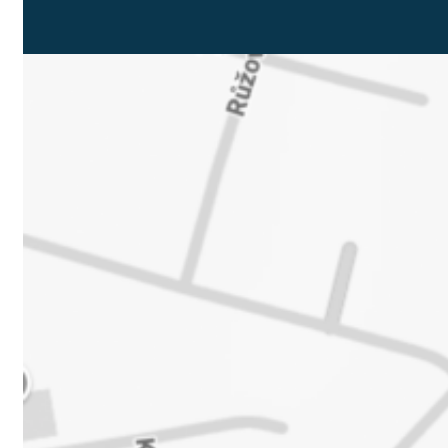
Dekontaminační
rohože
Dávkovače a
technické doplňky
Úklidové systémy
Zařízení sociální péče
Dezinfekce pro
profesionální
použití
Dávkovače a
technické doplňky
Úklidové systémy
Stravování a prádelny
Služby Valinor
O nás
Kontakty